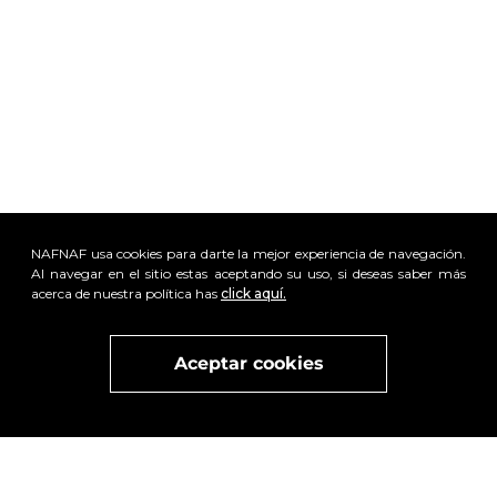
NAFNAF usa cookies para darte la mejor experiencia de navegación.
Al navegar en el sitio estas aceptando su uso, si deseas saber más
acerca de nuestra política has
click aquí.
Visita
vivant
nuestra marca
active
x
Aceptar cookies