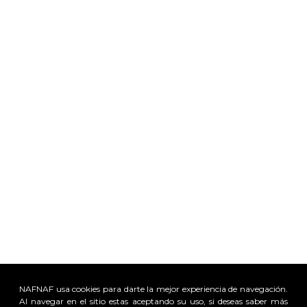
NAFNAF usa cookies para darte la mejor experiencia de navegación.
Al navegar en el sitio estas aceptando su uso, si deseas saber más