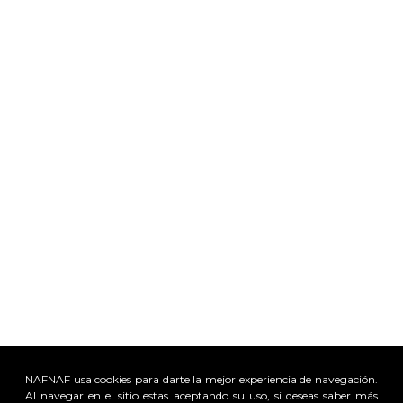
NAFNAF usa cookies para darte la mejor experiencia de navegación.
Al navegar en el sitio estas aceptando su uso, si deseas saber más