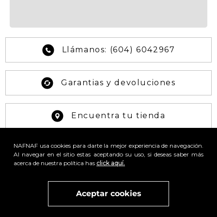
Llámanos: (604) 6042967
Garantias y devoluciones
Encuentra tu tienda
NAFNAF usa cookies para darte la mejor experiencia de navegación.
Consultar Estado PQRS
Al navegar en el sitio estas aceptando su uso, si deseas saber más
acerca de nuestra política has
click aquí.
Otras solicitudes
Aceptar cookies
¡Síguenos en nuestras