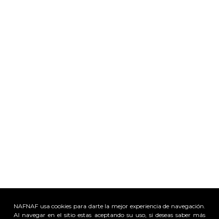
NAFNAF usa cookies para darte la mejor experiencia de navegación.
Al navegar en el sitio estas aceptando su uso, si deseas saber más