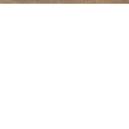
VER
levancia