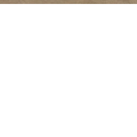
FILTROS
ORDENAR POR:
Re