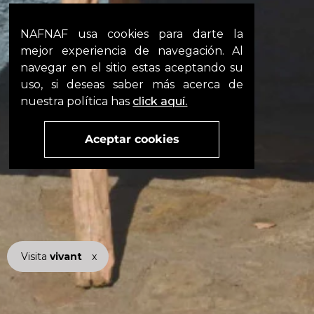
NAFNAF usa cookies para darte la
mejor experiencia de navegación. Al
navegar en el sitio estas aceptando su
uso, si deseas saber más acerca de
nuestra política has
click aquí.
Aceptar cookies
Visita
vivant
nuestra marca
x
active