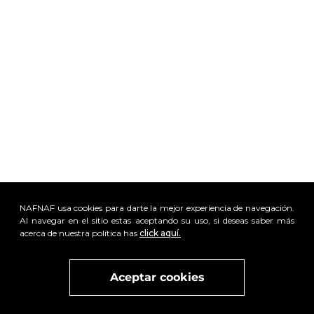
NAFNAF usa cookies para darte la mejor experiencia de navegación.
Al navegar en el sitio estas aceptando su uso, si deseas saber más
acerca de nuestra política has
click aquí.
x
Visita
vivant
nuestra marca
active
x
Aceptar cookies