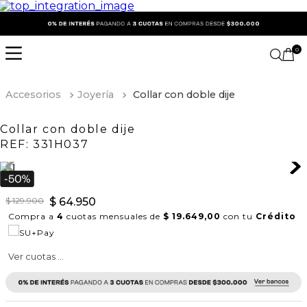
0
Accesorios
Joyería
Collar con doble dije
Collar con doble dije
REF:
331H037
$
129
.
900
$
64
.
950
Compra a
4
cuotas mensuales de
$ 19.649,00
con tu
Crédito
Ver cuotas ...