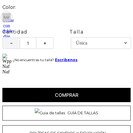
Talla
Cantidad
Única
－
＋
¿No encuentras tu talla?
Escribenos
COMPRAR
GUÍA DE TALLAS