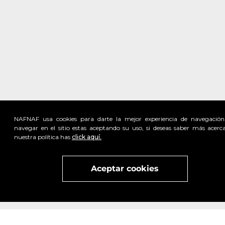
NAFNAF usa cookies para darte la mejor experiencia de navegación
navegar en el sitio estas aceptando su uso, si deseas saber más acerc
nuestra política has
click aquí.
Visita
vivant
nuestra marca
active
x
Aceptar cookies