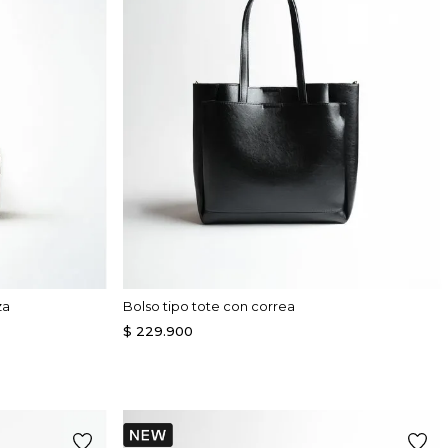
za
Bolso tipo tote con correa
$
229
.
900