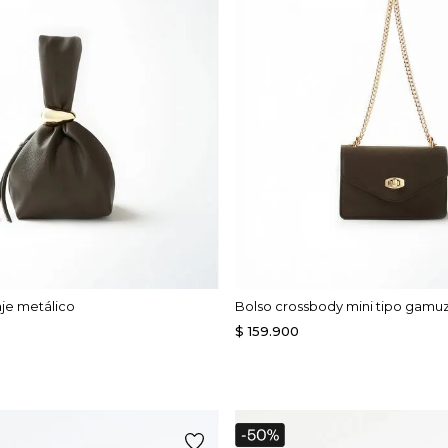
aje metálico
Bolso crossbody mini tipo gamu
$
159
.
900