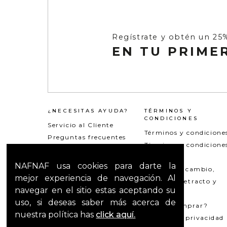
Regístrate y obtén un 25
EN TU PRIME
¿NECESITAS AYUDA?
TÉRMINOS Y
CONDICIONES
Servicio al Cliente
Términos y condicione
Preguntas frecuentes
Términos y condicione
Peticiones quejas y
whatsapp
reclamos
NAFNAF usa cookies para darte la
Política de cambio,
Mapa del Sitio
mejor experiencia de navegación. Al
garantía, retracto y
navegar en el sitio estas aceptando su
reversión
uso, si deseas saber más acerca de
¿Cómo comprar?
nuestra política has
click aquí.
Política de privacidad