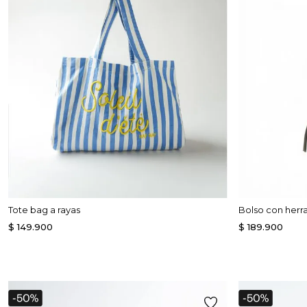
Enterizos
Enterizos
Tote bag a rayas
Bolso con herr
$
149
.
900
$
189
.
900