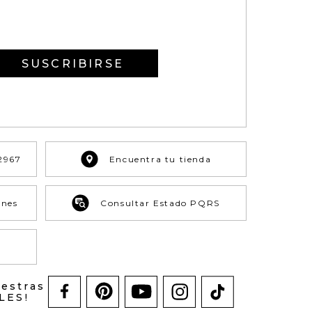
SUSCRIBIRSE
2967
Encuentra tu tienda
ones
Consultar Estado PQRS
uestras
LES!