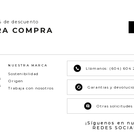
% de descuento
RA COMPRA
NUESTRA MARCA
Llámanos: (604) 604 
Sostenibilidad
s
Origen
s
Garantias y devoluci
Trabaja con nosotros
Otras solicitudes
¡Síguenos en n
REDES SOCIA