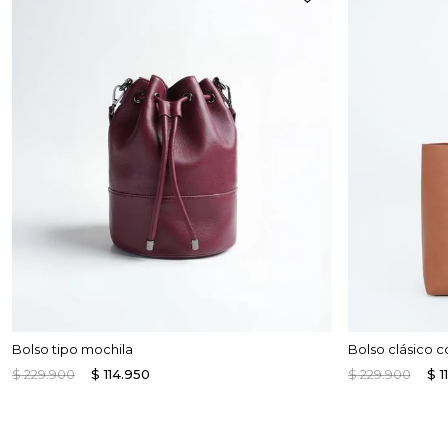
Bolso tipo mochila
Bolso clásico
$
229
.
900
$
114
.
950
$
229
.
900
$
1