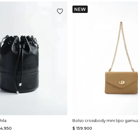
hila
Bolso crossbody mini tipo gamu
14
.
950
$
159
.
900