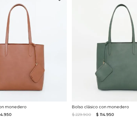
 con monedero
Bolso clásico con monedero
14
.
950
$
229
.
900
$
114
.
950