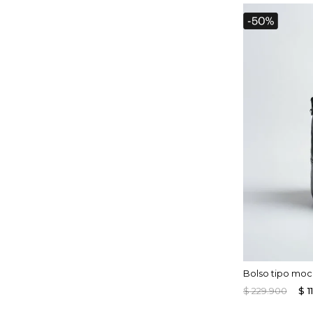
Bolso tipo moc
$
229
.
900
$
1