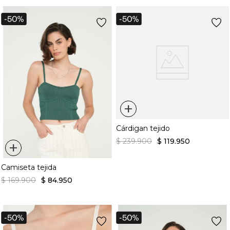
+
Cárdigan tejido
$
239
.
900
$
119
.
950
+
Camiseta tejida
$
169
.
900
$
84
.
950