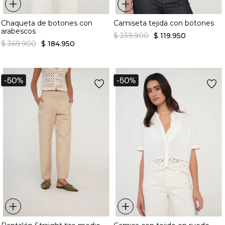
+
+
Chaqueta de botones con
Camiseta tejida con botones
arabescos
$
239
.
900
$
119
.
950
$
369
.
900
$
184
.
950
+
+