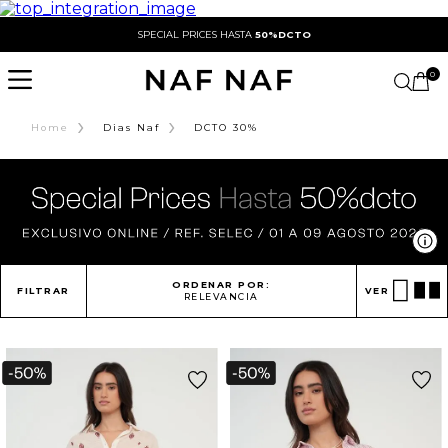
SPECIAL PRICES HASTA
50%DCTO
0
›
›
Home
Dias Naf
DCTO 30%
Ve
ORDENAR POR:
FILTRAR
VER
RELEVANCIA