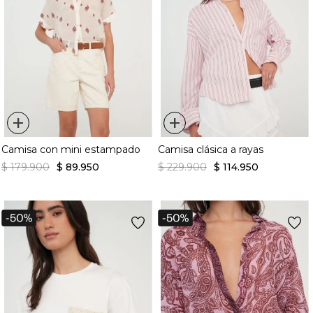
+
+
Camisa con mini estampado
Camisa clásica a rayas
$
179
.
900
$
89
.
950
$
229
.
900
$
114
.
950