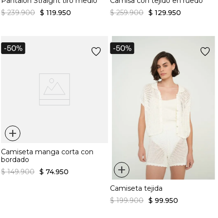
Pantalón Straight tiro medio
Camisa con tejido en ruedo
$
239
.
900
$
119
.
950
$
259
.
900
$
129
.
950
+
Camiseta manga corta con
bordado
+
$
149
.
900
$
74
.
950
Camiseta tejida
$
199
.
900
$
99
.
950