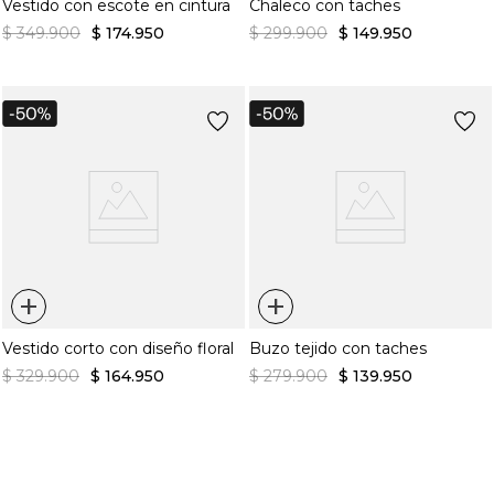
Vestido con escote en cintura
Chaleco con taches
$
349
.
900
$
174
.
950
$
299
.
900
$
149
.
950
+
+
Vestido corto con diseño floral
Buzo tejido con taches
$
329
.
900
$
164
.
950
$
279
.
900
$
139
.
950