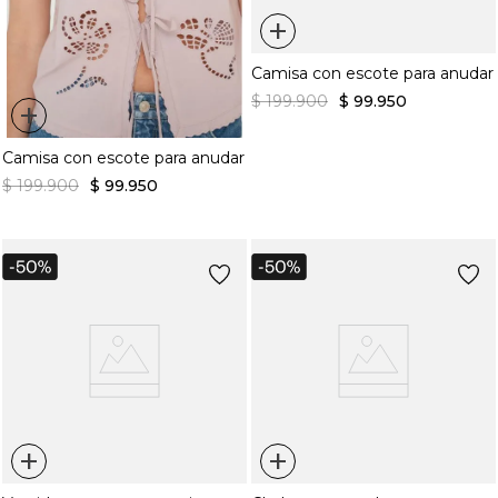
+
Camisa con escote para anudar
$
199
.
900
$
99
.
950
+
Camisa con escote para anudar
$
199
.
900
$
99
.
950
+
+