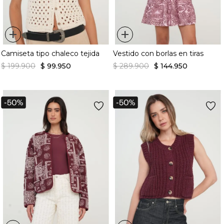
+
+
Camiseta tipo chaleco tejida
Vestido con borlas en tiras
$
199
.
900
$
99
.
950
$
289
.
900
$
144
.
950