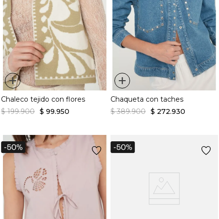
+
+
Chaleco tejido con flores
Chaqueta con taches
$
199
.
900
$
99
.
950
$
389
.
900
$
272
.
930