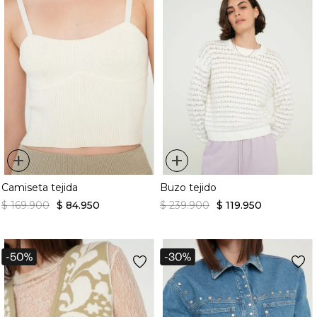
+
+
Camiseta tejida
Buzo tejido
$
169
.
900
$
84
.
950
$
239
.
900
$
119
.
950