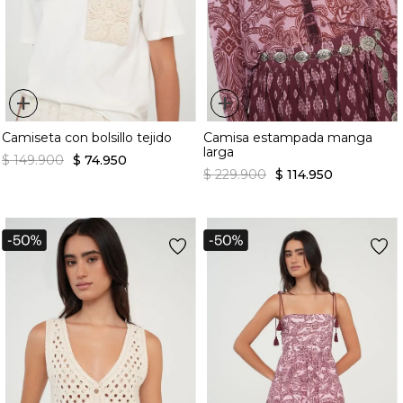
+
+
Camiseta con bolsillo tejido
Camisa estampada manga
larga
$
149
.
900
$
74
.
950
$
229
.
900
$
114
.
950