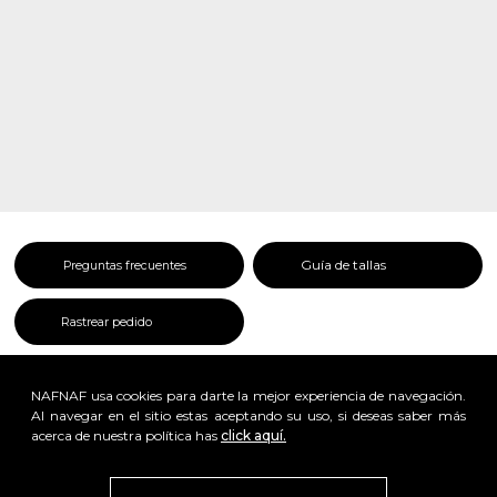
Guía de tallas
Preguntas frecuentes
Rastrear pedido
NAFNAF usa cookies para darte la mejor experiencia de navegación.
Al navegar en el sitio estas aceptando su uso, si deseas saber más
acerca de nuestra política has
click aquí.