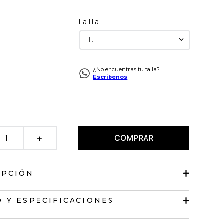
Talla
L
¿No encuentras tu talla?
Escribenos
COMPRAR
＋
IPCIÓN
 de pantalón largo
 Y ESPECIFICACIONES
corta.
en V.