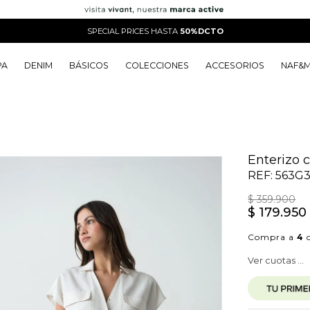
SPECIAL PRICES HASTA
50%DCTO
PA
DENIM
BÁSICOS
COLECCIONES
ACCESORIOS
NAF&
o
o
o
o
 Edit
o
o
Enterizo 
REF:
563G3
$
359
.
900
$
179
.
950
Compra a
4
c
Ver cuotas ...