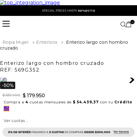
SPECIAL PRICES HASTA
50%DCTO
0
Ropa Mujer
Enterizos
Enterizo largo con hombro
cruzado
Enterizo largo con hombro cruzado
REF:
569G352
$
359
.
900
$
179
.
950
Compra a
4
cuotas mensuales de
$ 54.439,37
con tu
Crédito
Ver cuotas ...