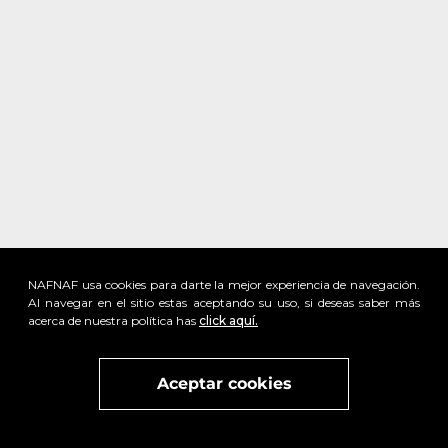
NAFNAF usa cookies para darte la mejor experiencia de navegación.
Al navegar en el sitio estas aceptando su uso, si deseas saber más
acerca de nuestra política has
click aquí.
Visita
vivant
nuestra marca
active
x
Aceptar cookies