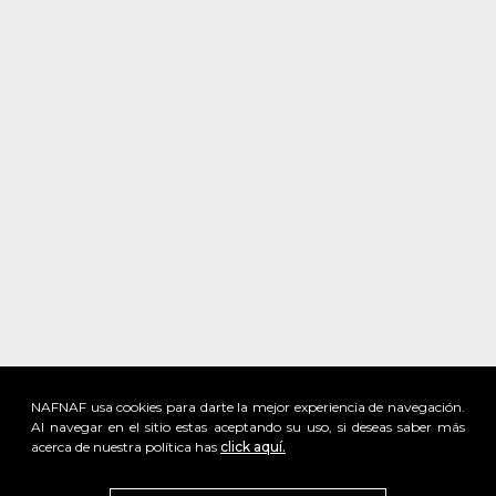
NAFNAF usa cookies para darte la mejor experiencia de navegación.
Al navegar en el sitio estas aceptando su uso, si deseas saber más
acerca de nuestra política has
click aquí.
x
Visita
vivant
nuestra marca
active
x