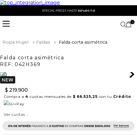
SPECIAL PRICES HASTA
50%DCTO
0
Ropa Mujer
Faldas
Falda corta asimétrica
Falda corta asimétrica
REF:
042H369
$
219
.
900
Compra a
4
cuotas mensuales de
$ 66.525,25
con tu
Crédito
Ver cuotas ...