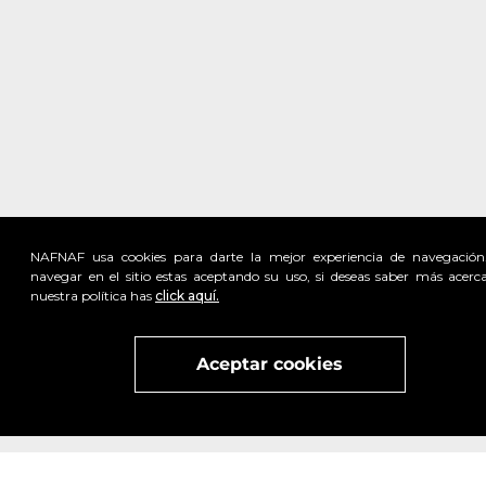
NAFNAF usa cookies para darte la mejor experiencia de navegación
navegar en el sitio estas aceptando su uso, si deseas saber más acerc
nuestra política has
click aquí.
Visita
vivant
nuestra marca
active
x
Aceptar cookies