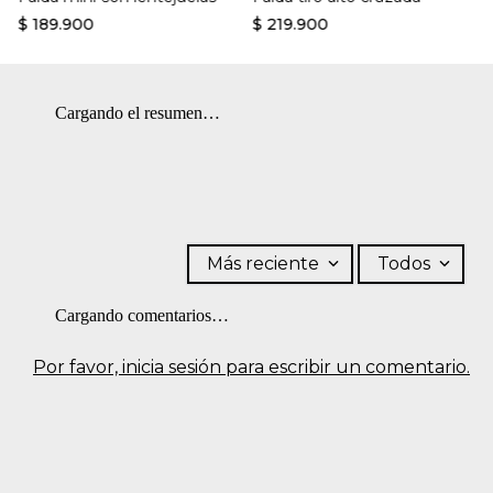
tendedero a la sombra. OTROS: No retorcer ni exprimir.
$
189
.
900
$
219
.
900
BLANQUEADO: No usar blanqueador.
Cargando el resumen…
Más reciente
Todos
Cargando comentarios…
Por favor, inicia sesión para escribir un comentario.