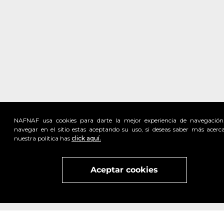
NAFNAF usa cookies para darte la mejor experiencia de navegación
navegar en el sitio estas aceptando su uso, si deseas saber más acerc
nuestra política has
click aquí.
Visita
vivant
nuestra marca
active
x
Aceptar cookies