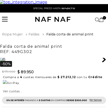
SPECIAL PRICES HASTA
50%DCTO
0
Ropa Mujer
Faldas
Falda corta de animal print
Falda corta de animal print
REF:
449G302
$
179
.
900
$
89
.
950
Compra a
4
cuotas mensuales de
$ 27.212,12
con tu
Crédito
Ver cuotas ...