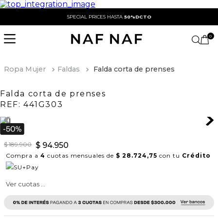
SPECIAL PRICES HASTA
50%DCTO
0
Ropa Mujer
Faldas
Falda corta de prenses
Falda corta de prenses
REF:
441G303
$
189
.
900
$
94
.
950
Compra a
4
cuotas mensuales de
$ 28.724,75
con tu
Crédito
Ver cuotas ...