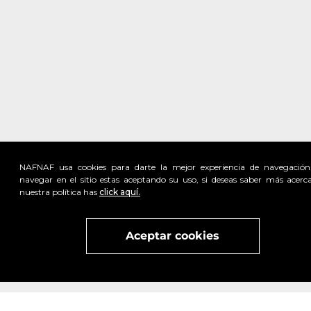
NAFNAF usa cookies para darte la mejor experiencia de navegación
navegar en el sitio estas aceptando su uso, si deseas saber más acerc
nuestra política has
click aquí.
Visita
vivant
nuestra marca
active
x
Aceptar cookies