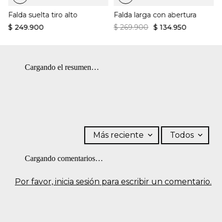
¿Cómo es el fit?:
Falda suelta tiro alto
Falda larga con abertura
Ajuste tipo lápiz
Tejido stretch
$
249
.
900
$
269
.
900
$
134
.
950
Largo hasta la rodilla
Diseño elegante y ceñido
Cargando el resumen…
Más reciente
Todos
Cargando comentarios…
Por favor, inicia sesión para escribir un comentario.