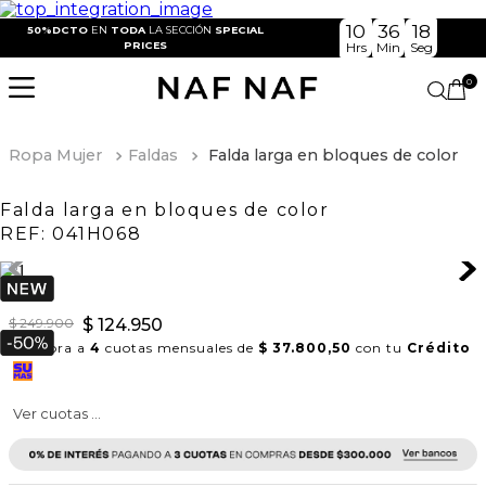
10
36
18
50%DCTO
EN
TODA
LA SECCIÓN
SPECIAL
PRICES
Hrs
Min
Seg
0
Ropa Mujer
Faldas
Falda larga en bloques de color
Falda larga en bloques de color
REF:
041H068
$
249
.
900
$
124
.
950
Compra a
4
cuotas mensuales de
$ 37.800,50
con tu
Crédito
Ver cuotas ...