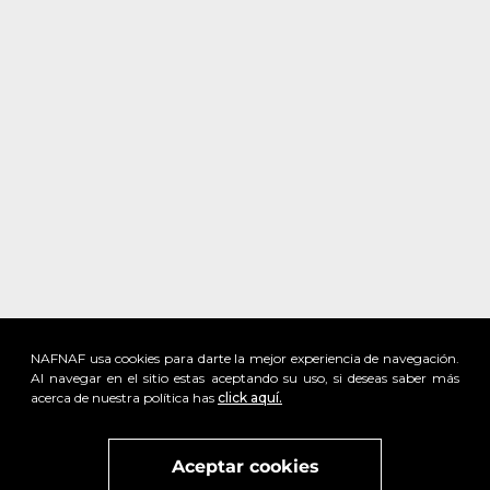
NAFNAF usa cookies para darte la mejor experiencia de navegación.
Al navegar en el sitio estas aceptando su uso, si deseas saber más
acerca de nuestra política has
click aquí.
x
Visita
vivant
nuestra marca
active
x
Aceptar cookies