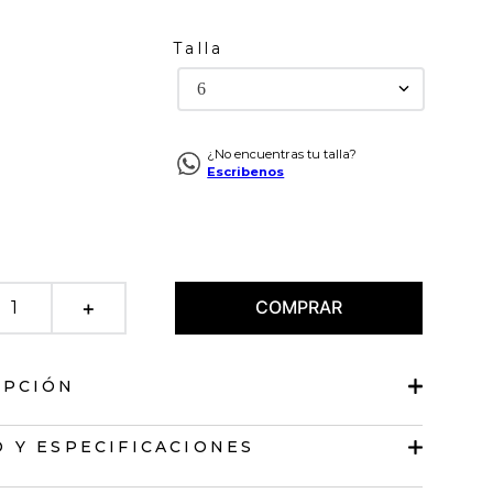
Talla
6
¿No encuentras tu talla?
Escribenos
COMPRAR
＋
IPCIÓN
 diseño recto
 Y ESPECIFICACIONES
o satín.