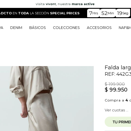
7
52
18
Hrs
Min
Seg
%DCTO
EN
TODA
LA SECCIÓN
SPECIAL PRICES
PA
DENIM
BÁSICOS
COLECCIONES
ACCESORIOS
NAF&
o
o
o
o
 Edit
o
o
Falda larg
REF:
442G
$
199
.
900
$
99
.
950
Compra a
4
c
Ver cuotas ...