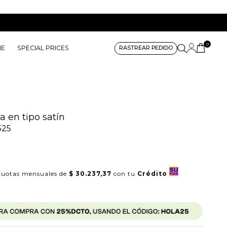
0
ME
SPECIAL PRICES
RASTREAR PEDIDO
a en tipo satín
325
uotas mensuales de
$ 30.237,37
con tu
Crédito