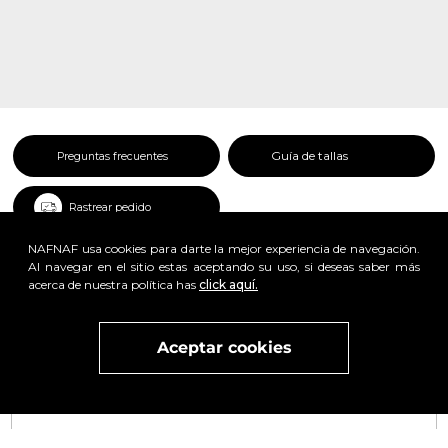
Guía de tallas
Preguntas frecuentes
Rastrear pedido
NAFNAF usa cookies para darte la mejor experiencia de navegación.
Al navegar en el sitio estas aceptando su uso, si deseas saber más
acerca de nuestra política has
click aquí.
Aceptar cookies
Visita
vivant
nuestra marca
active
x
Regístrate y obtén un 25% de descuento