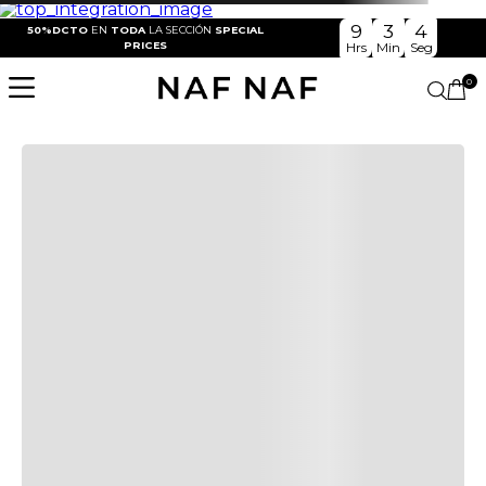
9
3
3
50%DCTO
EN
TODA
LA SECCIÓN
SPECIAL
PRICES
Hrs
Min
Seg
Cargando el resumen…
0
Más reciente
Todos
Cargando comentarios…
Por favor, inicia sesión para escribir un comentario.