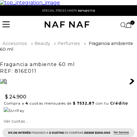
SPECIAL PRICES HASTA
50%DCTO
0
Accesorios
Beauty
Perfumes
Fragancia ambiente
60 ml
Fragancia ambiente 60 ml
REF:
816E011
$
24
.
900
Compra a
4
cuotas mensuales de
$ 7532,87
con tu
Crédito
Ver cuotas ...