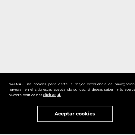
NAFNAF usa cookies para darte la mejor experiencia de navegación
navegar en el sitio estas aceptando su uso, si deseas saber más acerc
nuestra política has
click aquí.
Visita
vivant
nuestra marca
active
x
Aceptar cookies