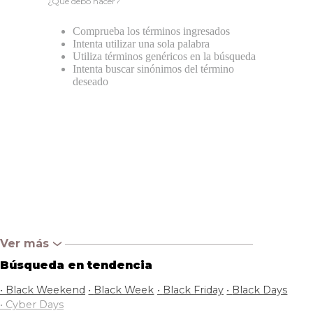
¿Qué debo hacer?
Comprueba los términos ingresados
Intenta utilizar una sola palabra
Utiliza términos genéricos en la búsqueda
Intenta buscar sinónimos del término
deseado
Ver más
‹
Búsqueda en tendencia
•
Black Weekend
•
Black Week
•
Black Friday
•
Black Days
•
Cyber Days