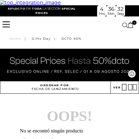
4
36
32
50%DCTO
EN
TODA
LA SECCIÓN
SPECIAL
PRICES
Hrs
Min
Seg
0
›
›
Home
Gifts Day
DCTO 40%
Ve
ORDENAR POR:
VER
FECHA DE LANZAMIENTO
OOPS!
No se encontró ningún producto