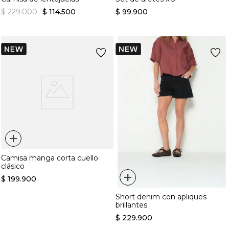
$
229
.
000
$
114
.
500
$
99
.
900
+
Camisa manga corta cuello
clásico
+
$
199
.
900
Short denim con apliques
brillantes
$
229
.
900