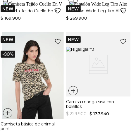
Camiseta Tejido Cuello En V
Pantalón Wide Leg Tiro Alto
$
169
.
900
$
269
.
900
+
Camisa manga sisa con
bolsillos
+
$
229
.
900
$
137
.
940
Camiseta básica de animal
print