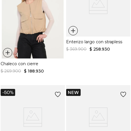
+
Enterizo largo con strapless
$
369
.
900
$
258
.
930
+
Chaleco con cierre
$
269
.
900
$
188
.
930