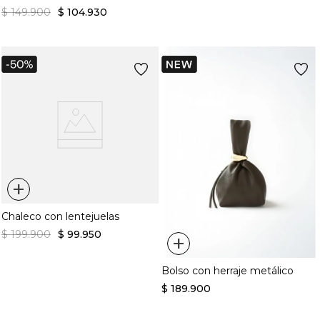
$
149
.
900
$
104
.
930
+
Chaleco con lentejuelas
$
199
.
900
$
99
.
950
+
Bolso con herraje metálico
$
189
.
900