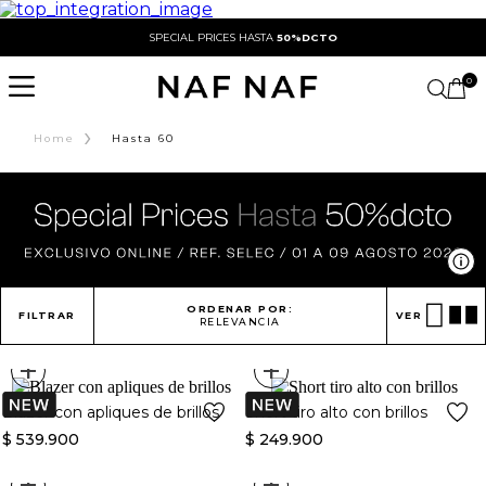
SPECIAL PRICES HASTA
50%DCTO
0
›
Home
Hasta 60
Ve
ORDENAR POR:
FILTRAR
VER
RELEVANCIA
+
+
Blazer con apliques de brillos
Short tiro alto con brillos
$
539
.
900
$
249
.
900
+
+