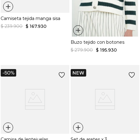
+
Camiseta tejida manga sisa
$
239
.
900
$
167
.
930
+
Buzo tejido con botones
$
279
.
900
$
195
.
930
+
+
Camisa de lentejuelas
Set de aretes x 3