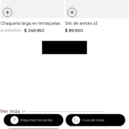
+
+
Chaqueta larga en lentejuelas
Set de aretes x3
$
499
.
900
$
249
.
950
$
89
.
900