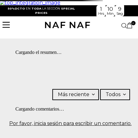
1
10
9
50%DCTO
EN
TODA
LA SECCIÓN
SPECIAL
PRICES
Hrs
Min
Seg
0
Cargando el resumen…
Más reciente
Todos
Cargando comentarios…
Por favor, inicia sesión para escribir un comentario.