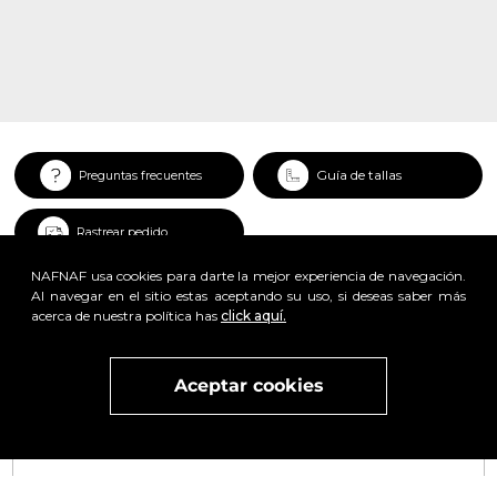
Guía de tallas
Preguntas frecuentes
Rastrear pedido
NAFNAF usa cookies para darte la mejor experiencia de navegación.
Al navegar en el sitio estas aceptando su uso, si deseas saber más
acerca de nuestra política has
click aquí.
x
Aceptar cookies
Visita
vivant
nuestra marca
active
x
Regístrate y obtén un 25% de descuento