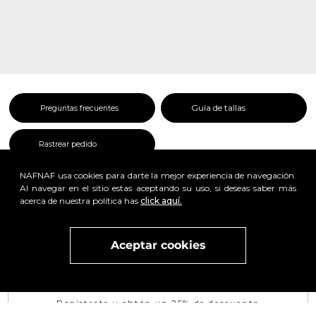
Guía de tallas
Preguntas frecuentes
Rastrear pedido
NAFNAF usa cookies para darte la mejor experiencia de navegación.
Al navegar en el sitio estas aceptando su uso, si deseas saber más
acerca de nuestra política has
click aquí.
x
Aceptar cookies
Visita
vivant
nuestra marca
active
x
Regístrate y obtén un 25% de descuento