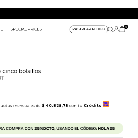
0
ME
SPECIAL PRICES
RASTREAR PEDIDO
 cinco bolsillos
11
uotas mensuales de
$ 40.825,75
con tu
Crédito