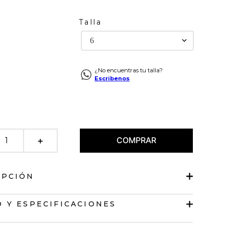
Talla
6
¿No encuentras tu talla?
Escribenos
COMPRAR
＋
IPCIÓN
re
 Y ESPECIFICACIONES
er alto.
lsillos.