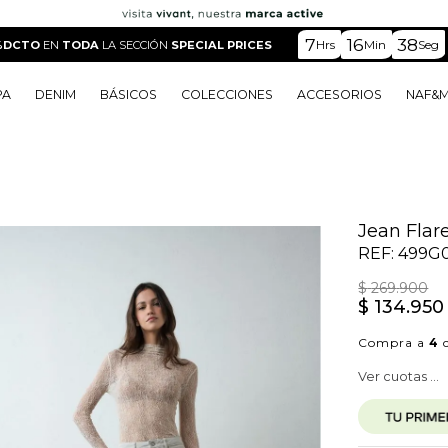
7
16
36
Hrs
Min
Seg
%DCTO
EN
TODA
LA SECCIÓN
SPECIAL PRICES
PA
DENIM
BÁSICOS
COLECCIONES
ACCESORIOS
NAF&
o
o
o
o
 Edit
o
o
Jean Flare
REF:
499G0
$
269
.
900
$
134
.
950
Compra a
4
c
Ver cuotas ...