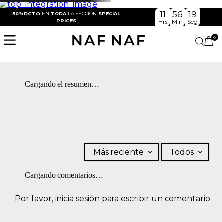
11
56
19
50%DCTO
EN
TODA
LA SECCIÓN
SPECIAL
PRICES
Hrs
Min
Seg
0
Cargando el resumen…
Más reciente
Todos
Cargando comentarios…
Por favor, inicia sesión para escribir un comentario.