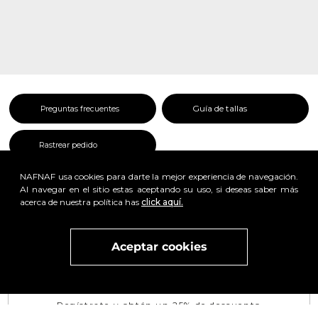
Guía de tallas
Preguntas frecuentes
Rastrear pedido
NAFNAF usa cookies para darte la mejor experiencia de navegación.
Al navegar en el sitio estas aceptando su uso, si deseas saber más
acerca de nuestra política has
click aquí.
x
Aceptar cookies
Visita
vivant
nuestra marca
active
x
Regístrate y obtén un 25% de descuento