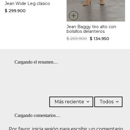
Jean Wide Leg clásico
de 150 ºC.
$
299
.
900
+
Jean Baggy tiro alto con
bolsillos delanteros
$
269
.
900
$
134
.
950
Cargando el resumen…
Más reciente
Todos
Cargando comentarios…
Por favor, inicia sesión para escribir un comentario.