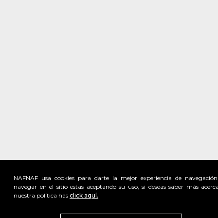
NAFNAF usa cookies para darte la mejor experiencia de navegación
navegar en el sitio estas aceptando su uso, si deseas saber más acerc
nuestra política has
click aquí.
Visita
vivant
nuestra marca
active
x