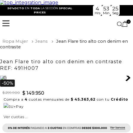
4
53
24
50%DCTO
EN
TODA
LA SECCIÓN
SPECIAL
PRICES
Hrs
Min
Seg
0
Ropa Mujer
Jeans
Jean Flare tiro alto con denim en
contraste
Jean Flare tiro alto con denim en contraste
REF:
491H007
$
299
.
900
$
149
.
950
Compra a
4
cuotas mensuales de
$ 45.363,62
con tu
Crédito
Ver cuotas ...