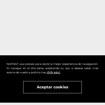
NAFNAF usa cookies para darte la mejor experiencia de navegación.
Al navegar en el sitio estas aceptando su uso, si deseas saber más
acerca de nuestra política has
click aquí.
x
Visita
vivant
nuestra marca
active
x
Aceptar cookies