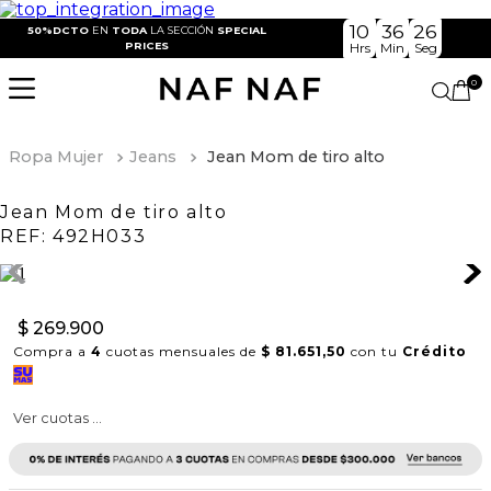
10
36
26
50%DCTO
EN
TODA
LA SECCIÓN
SPECIAL
PRICES
Hrs
Min
Seg
0
Ropa Mujer
Jeans
Jean Mom de tiro alto
Jean Mom de tiro alto
REF:
492H033
$
269
.
900
Compra a
4
cuotas mensuales de
$ 81.651,50
con tu
Crédito
Ver cuotas ...