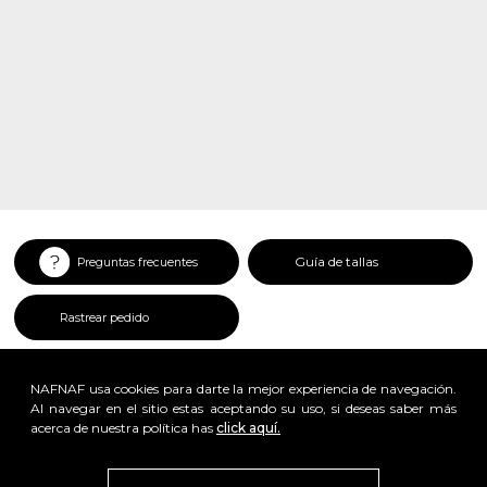
Guía de tallas
Preguntas frecuentes
Rastrear pedido
NAFNAF usa cookies para darte la mejor experiencia de navegación.
Al navegar en el sitio estas aceptando su uso, si deseas saber más
acerca de nuestra política has
click aquí.
x