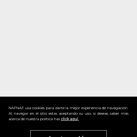
NAFNAF usa cookies para darte la mejor experiencia de navegación.
Al navegar en el sitio estas aceptando su uso, si deseas saber más
acerca de nuestra política has
click aquí.
x
Visita
vivant
nuestra marca
active
x