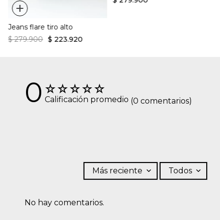
$
279
.
900
+
Jeans flare tiro alto
$
279
.
900
$
223
.
920
0
☆
☆
☆
☆
☆
Calificación promedio
(0 comentarios)
Más reciente
Todos
No hay comentarios.