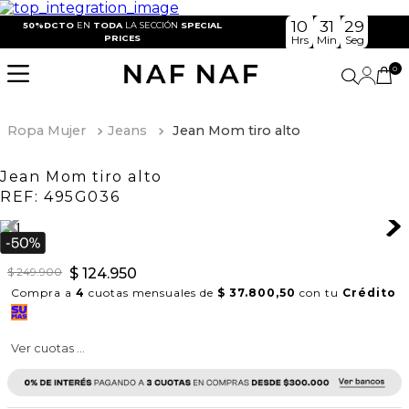
10
31
29
50%DCTO
EN
TODA
LA SECCIÓN
SPECIAL
PRICES
Hrs
Min
Seg
0
Ropa Mujer
Jeans
Jean Mom tiro alto
Jean Mom tiro alto
REF:
495G036
$
249
.
900
$
124
.
950
Compra a
4
cuotas mensuales de
$ 37.800,50
con tu
Crédito
Ver cuotas ...