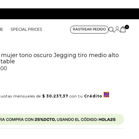
0
ME
SPECIAL PRICES
RASTREAR PEDIDO
 mujer tono oscuro Jegging tiro medio alto
ltable
500
uotas mensuales de
$ 30.237,37
con tu
Crédito