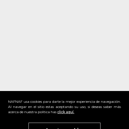
NAFNAF usa cookies para darte la mejor experiencia de navegación.
Al navegar en el sitio estas aceptando su uso, si deseas saber más
acerca de nuestra política has
click aquí.
x
Visita
vivant
nuestra marca
active
x