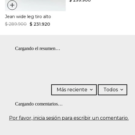
$
299
.
900
+
Usar un paño para planchar.
Jean wide leg tiro alto
$
289
.
900
$
231
.
920
Cargando el resumen…
Más reciente
Todos
Cargando comentarios…
Por favor, inicia sesión para escribir un comentario.