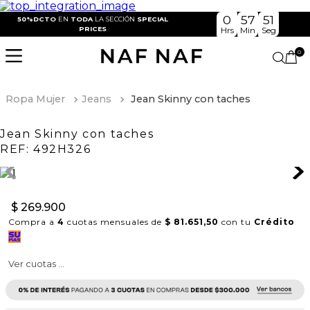
0
57
50
50%DCTO
EN
TODA
LA SECCIÓN
SPECIAL
PRICES
Hrs
Min
Seg
0
Ropa Mujer
Jeans
Jean Skinny con taches
Jean Skinny con taches
REF:
492H326
$
269
.
900
Compra a
4
cuotas mensuales de
$ 81.651,50
con tu
Crédito
Ver cuotas ...