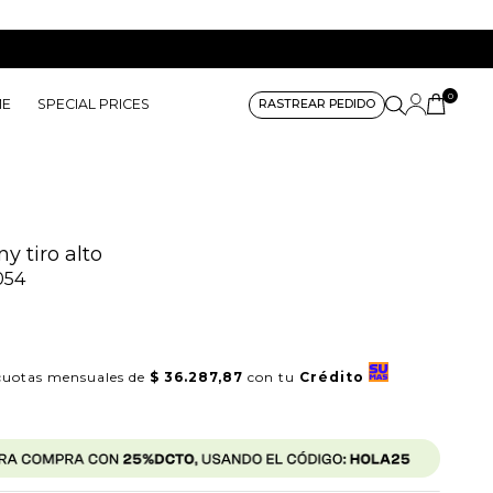
0
ME
SPECIAL PRICES
RASTREAR PEDIDO
y tiro alto
054
uotas mensuales de
$ 36.287,87
con tu
Crédito