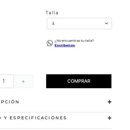
Talla
4
¿No encuentras tu talla?
Escribenos
COMPRAR
＋
IPCIÓN
ico
 Y ESPECIFICACIONES
lsillos.
de cierre y botón.