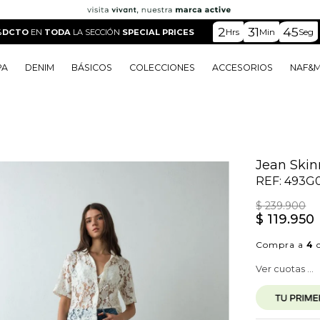
2
31
43
Hrs
Min
Seg
%DCTO
EN
TODA
LA SECCIÓN
SPECIAL PRICES
PA
DENIM
BÁSICOS
COLECCIONES
ACCESORIOS
NAF&
o
o
o
o
 Edit
o
o
Jean Skinn
REF:
493G
$
239
.
900
$
119
.
950
Compra a
4
c
Ver cuotas ...