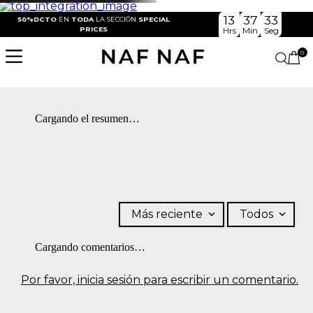
13
37
32
50%DCTO
EN
TODA
LA SECCIÓN
SPECIAL
PRICES
Hrs
Min
Seg
0
Cargando el resumen…
Más reciente
Todos
Cargando comentarios…
Por favor, inicia sesión para escribir un comentario.