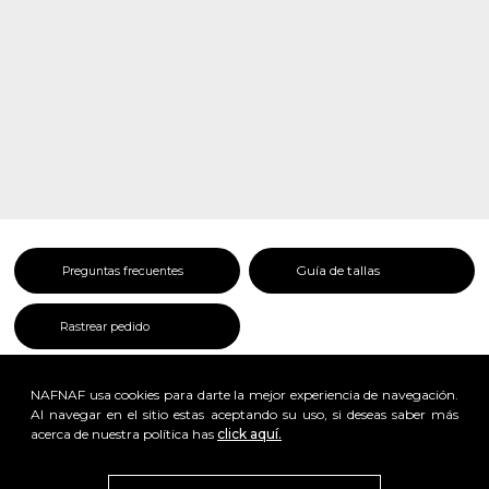
Guía de tallas
Preguntas frecuentes
Rastrear pedido
NAFNAF usa cookies para darte la mejor experiencia de navegación.
Al navegar en el sitio estas aceptando su uso, si deseas saber más
acerca de nuestra política has
click aquí.