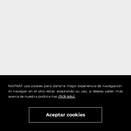
NAFNAF usa cookies para darte la mejor experiencia de navegación.
Al navegar en el sitio estas aceptando su uso, si deseas saber más
acerca de nuestra política has
click aquí.
x
Visita
vivant
nuestra marca
active
x
Aceptar cookies