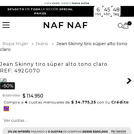
6
45
48
50%DCTO
EN
TODA
LA SECCIÓN
SPECIAL
PRICES
Hrs
Min
Seg
0
Ropa Mujer
Jeans
Jean Skinny tiro súper alto tono
claro
Jean Skinny tiro súper alto tono claro
REF:
492G070
$
229
.
900
$
114
.
950
Compra a
4
cuotas mensuales de
$ 34.775,25
con tu
Crédito
Ver cuotas ...