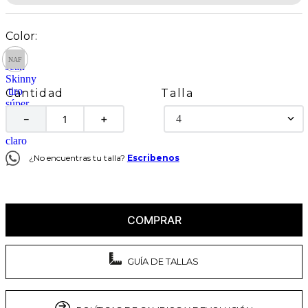
Talla
Cantidad
4
－
＋
¿No encuentras tu talla?
Escribenos
COMPRAR
GUÍA DE TALLAS