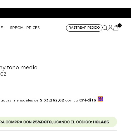
0
ME
SPECIAL PRICES
RASTREAR PEDIDO
ny tono medio
002
uotas mensuales de
$ 33.262,62
con tu
Crédito