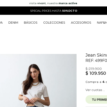
SPECIAL PRICES HASTA
50%DCTO
PA
DENIM
BÁSICOS
COLECCIONES
ACCESORIOS
NAF&
o
o
o
o
 Edit
o
o
Jean Skin
REF:
499F
$
219
.
900
$
109
.
950
Compra a
4
c
Ver cuotas ...