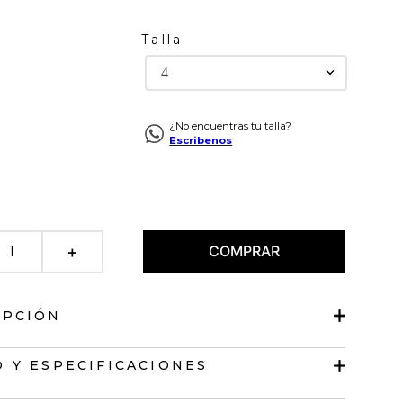
Talla
4
¿No encuentras tu talla?
Escribenos
COMPRAR
＋
IPCIÓN
o bolsillos
 Y ESPECIFICACIONES
tono medio.
it.