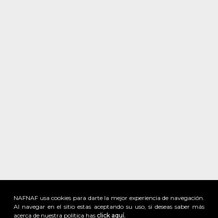
NAFNAF usa cookies para darte la mejor experiencia de navegación.
Al navegar en el sitio estas aceptando su uso, si deseas saber más
acerca de nuestra política has
click aquí.