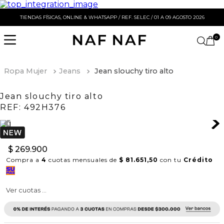
TIENDAS FÍSICAS, ONLINE & WHATSAPP / REF. SELEC / 01 A 09 AGOSTO 2026
0
Ropa Mujer
Jeans
Jean slouchy tiro alto
Jean slouchy tiro alto
REF:
492H376
$
269
.
900
Compra a
4
cuotas mensuales de
$ 81.651,50
con tu
Crédito
Ver cuotas ...