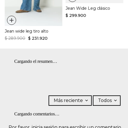
Algodón orgánico principal.
No usar blanqueador. SECADO: No secar en máquina. LAVADO:
Detalles en costura visible.
Jean Wide Leg clásico
Temperatura máxima de lavado 40 ºC. Proceso normal.
$
299
.
900
+
Jean wide leg tiro alto
$
289
.
900
$
231
.
920
Cargando el resumen…
Más reciente
Todos
Cargando comentarios…
Por favor, inicia sesión para escribir un comentario.