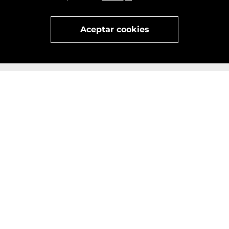
x
Visita
vivant
nuestra marca
active
x
Aceptar cookies