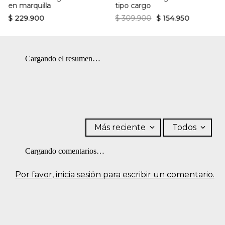
en marquilla
tipo cargo
la sombra. OTROS: Lavar por el revés. SECADO: No secar en
máquina.
$
229
.
900
$
309
.
900
$
154
.
950
Cargando el resumen…
Más reciente
Todos
Cargando comentarios…
Por favor, inicia sesión para escribir un comentario.