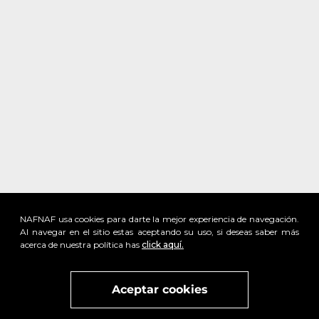
NAFNAF usa cookies para darte la mejor experiencia de navegación.
Al navegar en el sitio estas aceptando su uso, si deseas saber más
acerca de nuestra política has
click aquí.
x
Visita
vivant
nuestra marca
active
x
Aceptar cookies