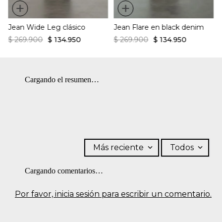
+
+
Jean Wide Leg clásico
Jean Flare en black denim
$
269
.
900
$
134
.
950
$
269
.
900
$
134
.
950
Cargando el resumen…
Más reciente
Todos
Cargando comentarios…
Por favor, inicia sesión para escribir un comentario.