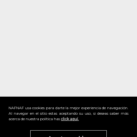
NAFNAF usa cookies para darte la mejor experiencia de navegación.
Al navegar en el sitio estas aceptando su uso, si deseas saber más
acerca de nuestra política has
click aquí.
x
Visita
vivant
nuestra marca
active
x