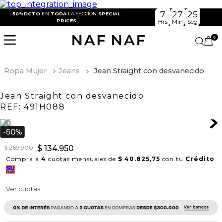
7
27
24
50%DCTO
EN
TODA
LA SECCIÓN
SPECIAL
PRICES
Hrs
Min
Seg
0
Ropa Mujer
Jeans
Jean Straight con desvanecido
Jean Straight con desvanecido
REF:
491H088
$
269
.
900
$
134
.
950
Compra a
4
cuotas mensuales de
$ 40.825,75
con tu
Crédito
Ver cuotas ...