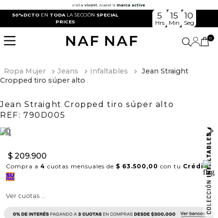
5
15
9
50%DCTO
EN
TODA
LA SECCIÓN
SPECIAL
PRICES
Hrs
Min
Seg
0
Ropa Mujer
Jeans
Infaltables
Jean Straight
Cropped tiro súper alto
Jean Straight Cropped tiro súper alto
REF:
790D005
$
209
.
900
Compra a
4
cuotas mensuales de
$ 63.500,00
con tu
Crédito
Ver cuotas ...