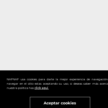
NAFNAF usa cookies para darte la mejor experiencia de navegación
navegar en el sitio estas aceptando su uso, si deseas saber más acerc
nuestra política has
click aquí.
Visita
vivant
nuestra marca
active
x
Aceptar cookies