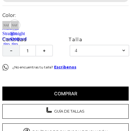
Talla
Cantidad
4
－
＋
¿No encuentras tu talla?
Escribenos
COMPRAR
GUÍA DE TALLAS