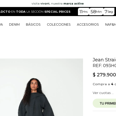
11
58
6
Hrs
Min
Seg
%DCTO
EN
TODA
LA SECCIÓN
SPECIAL PRICES
PA
DENIM
BÁSICOS
COLECCIONES
ACCESORIOS
NAF&
o
o
o
o
 Edit
o
o
Jean Strai
REF:
093H
$
279
.
90
Compra a
4
c
Ver cuotas ...