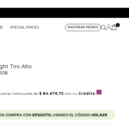
0
ME
SPECIAL PRICES
RASTREAR PEDIDO
ght Tiro Alto
008
0
uotas mensuales de
$ 84.676,75
con tu
Crédito