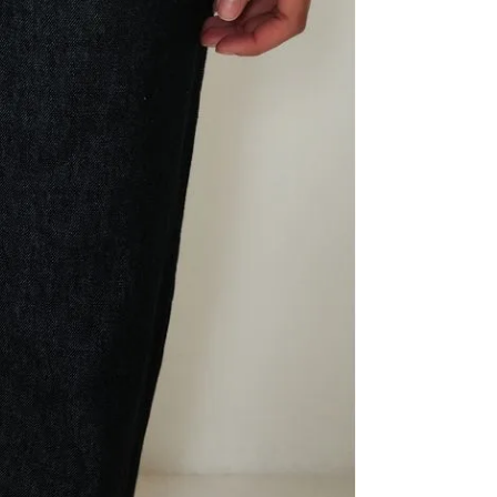
Secar en
Planchar
accesori