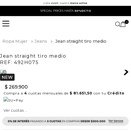
SPECIAL PRICES HASTA
50%DCTO
0
Ropa Mujer
Jeans
Jean straight tiro medio
Jean straight tiro medio
REF:
492H075
$
269
.
900
Compra a
4
cuotas mensuales de
$ 81.651,50
con tu
Crédito
Ver cuotas ...