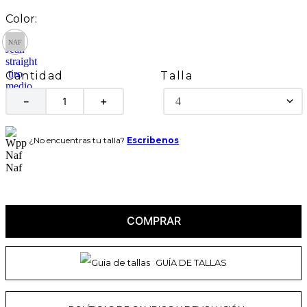
Talla
Cantidad
4
－
＋
¿No encuentras tu talla?
Escribenos
COMPRAR
GUÍA DE TALLAS