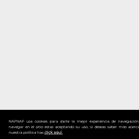
NAFNAF usa cookies para darte la mejor experiencia de navegación
navegar en el sitio estas aceptando su uso, si deseas saber más acerc
nuestra política has
click aquí.