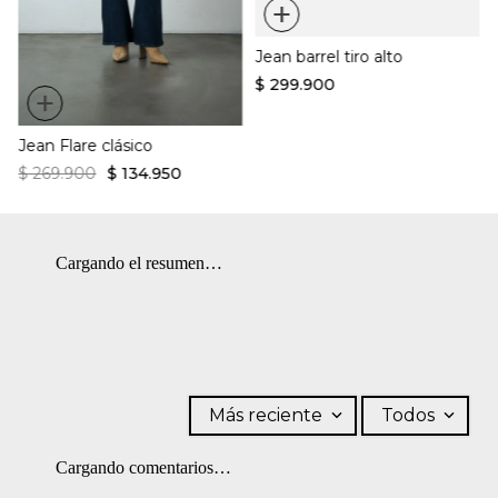
+
temperatura máxima de la base de 150 ºC. OTROS: Lavar por el
¿Cómo es el fit?:
revés. OTROS: No planchar los accesorios. SECADO: Secado en
Jean barrel tiro alto
tendedero a la sombra.
Tiro alto
Corte recto
$
299
.
900
Denim oscuro
+
Jean Flare clásico
$
269
.
900
$
134
.
950
Cargando el resumen…
Más reciente
Todos
Cargando comentarios…