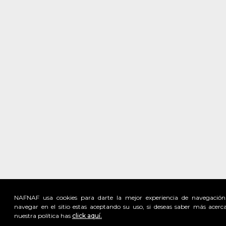
NAFNAF usa cookies para darte la mejor experiencia de navegación
navegar en el sitio estas aceptando su uso, si deseas saber más acerc
nuestra política has
click aquí.