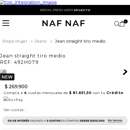
SPECIAL PRICES HASTA
50%DCTO
0
Ropa Mujer
Jeans
Jean straight tiro medio
Jean straight tiro medio
REF:
492H079
$
269
.
900
Compra a
4
cuotas mensuales de
$ 81.651,50
con tu
Crédito
Ver cuotas ...