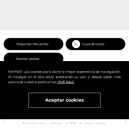
Guía de tallas
Preguntas frecuentes
Rastrear pedido
NAFNAF usa cookies para darte la mejor experiencia de navegación.
Al navegar en el sitio estas aceptando su uso, si deseas saber más
acerca de nuestra política has
click aquí.
x
Aceptar cookies
Visita
vivant
nuestra marca
active
x
Regístrate y obtén un 25% de descuento