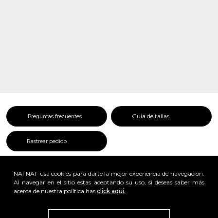
Guía de tallas
Preguntas frecuentes
Rastrear pedido
NAFNAF usa cookies para darte la mejor experiencia de navegación.
Al navegar en el sitio estas aceptando su uso, si deseas saber más
acerca de nuestra política has
click aquí.
x