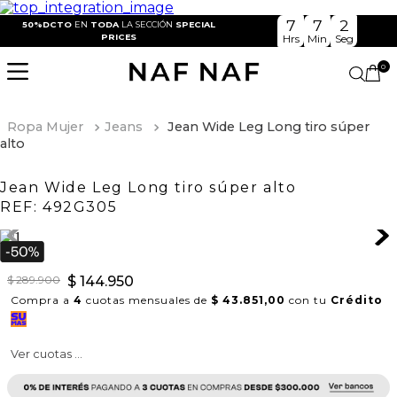
7
7
2
50%DCTO
EN
TODA
LA SECCIÓN
SPECIAL
PRICES
Hrs
Min
Seg
0
Ropa Mujer
Jeans
Jean Wide Leg Long tiro súper
alto
Jean Wide Leg Long tiro súper alto
REF:
492G305
$
289
.
900
$
144
.
950
Compra a
4
cuotas mensuales de
$ 43.851,00
con tu
Crédito
Ver cuotas ...