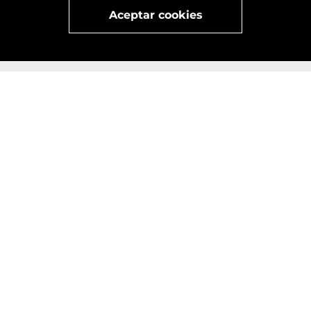
Visita
vivant
nuestra marca
active
x
Aceptar cookies