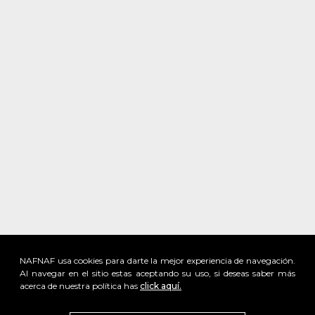
NAFNAF usa cookies para darte la mejor experiencia de navegación.
Al navegar en el sitio estas aceptando su uso, si deseas saber más
acerca de nuestra política has
click aquí.
x