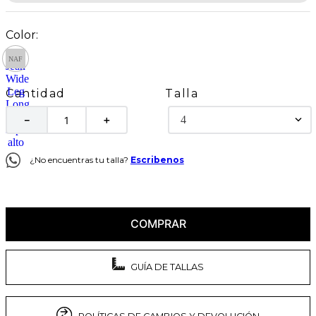
Talla
Cantidad
4
－
＋
¿No encuentras tu talla?
Escribenos
COMPRAR
GUÍA DE TALLAS