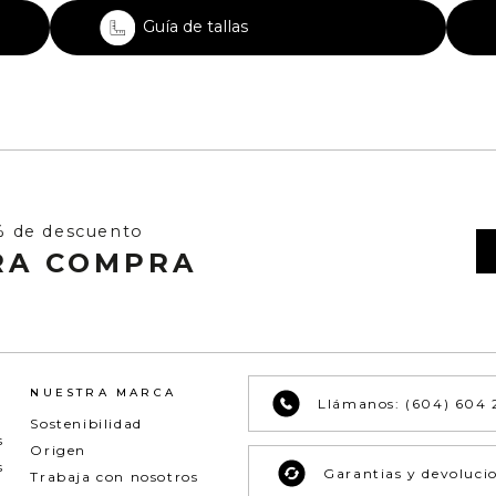
Guía de tallas
% de descuento
RA COMPRA
NUESTRA MARCA
Llámanos: (604) 604 
Sostenibilidad
s
Origen
s
Garantias y devoluci
Trabaja con nosotros