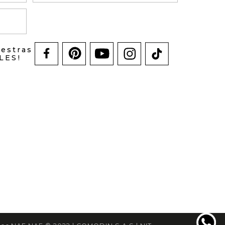
uestras
LES!