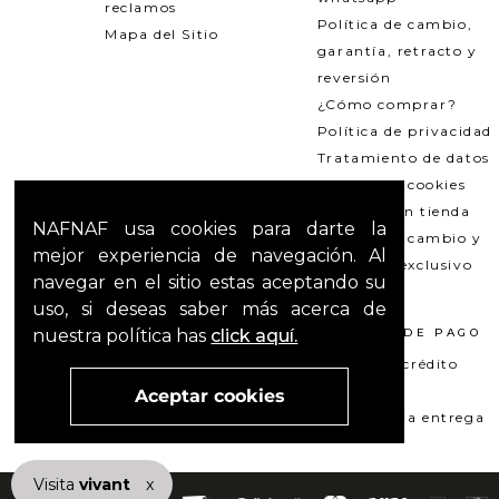
reclamos
Política de cambio,
Mapa del Sitio
garantía, retracto y
reversión
¿Cómo comprar?
Política de privacidad
Tratamiento de datos
Política de cookies
Recogida en tienda
NAFNAF usa cookies para darte la
Política de cambio y
mejor experiencia de navegación. Al
garantías exclusivo
navegar en el sitio estas aceptando su
Outlets
uso, si deseas saber más acerca de
nuestra política has
click aquí.
TÉRMINOS LEGALES
MÉTODOS DE PAGO
Promociones
Tarjeta de crédito
T&C Mercado pago
Su+ PAY
Aceptar cookies
T&C El Hilo que nos une
Pago contra entrega
Visita
vivant
nuestra marca
x
active