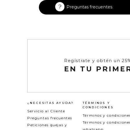
Enterizos
Enterizos
Preguntas frecuentes
Regístrate y obtén un 25
EN TU PRIME
¿NECESITAS AYUDA?
TÉRMINOS Y
CONDICIONES
Servicio al Cliente
Términos y condicione
Preguntas frecuentes
Términos y condicione
Peticiones quejas y
whatsapp