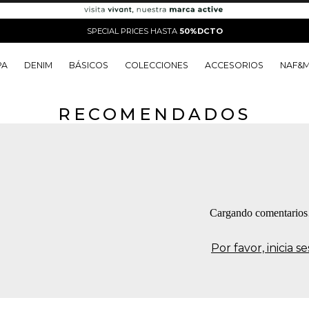
SPECIAL PRICES HASTA
50%DCTO
PA
DENIM
BÁSICOS
COLECCIONES
ACCESORIOS
NAF&
RECOMENDADOS
o
o
o
o
 Edit
o
o
Cargando comentario
Por favor, inicia 