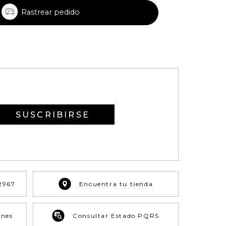
Rastrear pedido
SUSCRIBIRSE
2967
Encuentra tu tienda
ones
Consultar Estado PQRS